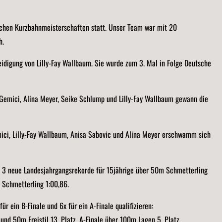
schen Kurzbahnmeisterschaften statt. Unser Team war mit 20
h.
eidigung von Lilly-Fay Wallbaum. Sie wurde zum 3. Mal in Folge Deutsche
 Gemici, Alina Meyer, Seike Schlump und Lilly-Fay Wallbaum gewann die
ci, Lilly-Fay Wallbaum, Anisa Sabovic und Alina Meyer erschwamm sich
 neue Landesjahrgangsrekorde für 15jährige über 50m Schmetterling
 Schmetterling 1:00,86.
r ein B-Finale und 6x für ein A-Finale qualifizieren:
 und 50m Freistil 13. Platz, A-Finale über 100m Lagen 5. Platz