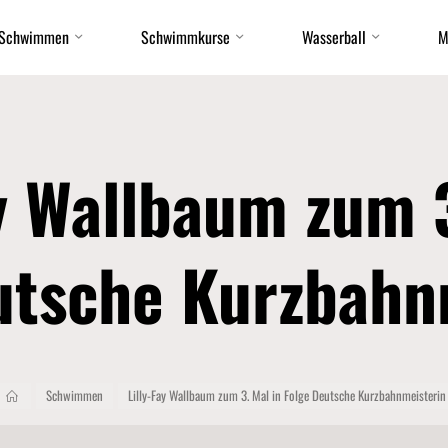
Schwimmen
Schwimmkurse
Wasserball
M
ay Wallbaum zum 3
utsche Kurzbahn
Start
Schwimmen
Lilly-Fay Wallbaum zum 3. Mal in Folge Deutsche Kurzbahnmeisterin