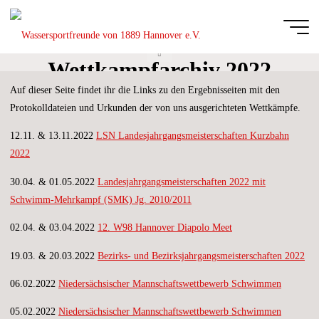
Zum
Inhalt
springen
Start
Wassersportfreu
Wettkampfarchiv 2022
von 1889
Auf dieser Seite findet ihr die Links zu den Ergebnisseiten mit den
Hannover e.V.
Protokolldateien und Urkunden der von uns ausgerichteten Wettkämpfe.
DIE
GANZE
12.11. & 13.11.2022
LSN Landesjahrgangsmeisterschaften Kurzbahn
BREITE
DES
SCHWIMM-
2022
UND
WASSERBALLSPORTS
30.04. & 01.05.2022
Landesjahrgangsmeisterschaften 2022
mit
Schwimm-Mehrkampf (SMK) Jg. 2010/2011
02.04. & 03.04.2022
12. W98 Hannover Diapolo Meet
19.03. & 20.03.2022
Bezirks- und Bezirksjahrgangsmeisterschaften 2022
06.02.2022
Niedersächsischer Mannschaftswettbewerb Schwimmen
05.02.2022
Niedersächsischer Mannschaftswettbewerb Schwimmen