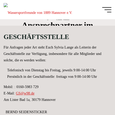
Zum
Inhalt
Das Team – Die
springen
Start
Unser Verein
Wassersportfreu
Ansprechpartner im
von 1889
Verein
GESCHÄFTSSTELLE
Hannover e.V.
DIE
Für Anfragen jeder Art steht Euch Sylvia Lange als Leiterin der
GANZE
BREITE
DES
Geschäftsstelle zur Verfügung, insbesondere für alle Mitglieder und
SCHWIMM-
UND
WASSERBALLSPORTS
solche, die es werden wollen:
Telefonisch von Dienstag bis Freitag, jeweils 9:00-14:00 Uhr
Persönlich in der Geschäftsstelle: freitags von 9:00-14:00 Uhr
Mobil: : 0160-5983 729
E-Mail:
GS@w98.de
Am Lister Bad 1a, 30179 Hannover
BERND SEIDENSTICKER