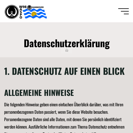
Zum
Inhalt
springen
Wassersportfreunde
von 1889 Hannover
Datenschutz­erklärung
e.V.
Start
DIE
GANZE
BREITE
DES
SCHWIMM-
UND
1. DATENSCHUTZ AUF EINEN BLICK
WASSERBALLSPORTS
ALLGEMEINE HINWEISE
Die folgenden Hinweise geben einen einfachen Überblick darüber, was mit Ihren
personenbezogenen Daten passiert, wenn Sie diese Website besuchen.
Personenbezogene Daten sind alle Daten, mit denen Sie persönlich identifiziert
werden können. Ausführliche Informationen zum Thema Datenschutz entnehmen