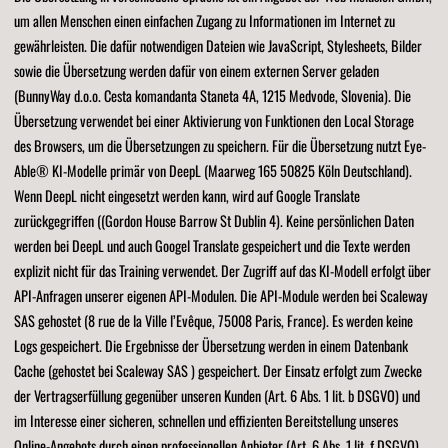
um allen Menschen einen einfachen Zugang zu Informationen im Internet zu
gewährleisten. Die dafür notwendigen Dateien wie JavaScript, Stylesheets, Bilder
sowie die Übersetzung werden dafür von einem externen Server geladen
(BunnyWay d.o.o. Cesta komandanta Staneta 4A, 1215 Medvode, Slovenia). Die
Übersetzung verwendet bei einer Aktivierung von Funktionen den Local Storage
des Browsers, um die Übersetzungen zu speichern. Für die Übersetzung nutzt Eye-
Able® KI-Modelle primär von DeepL (Maarweg 165 50825 Köln Deutschland).
Wenn DeepL nicht eingesetzt werden kann, wird auf Google Translate
zurückgegriffen ((Gordon House Barrow St Dublin 4). Keine persönlichen Daten
werden bei DeepL und auch Googel Translate gespeichert und die Texte werden
explizit nicht für das Training verwendet. Der Zugriff auf das KI-Modell erfolgt über
API-Anfragen unserer eigenen API-Modulen. Die API-Module werden bei Scaleway
SAS gehostet (8 rue de la Ville l’Evêque, 75008 Paris, France). Es werden keine
Logs gespeichert. Die Ergebnisse der Übersetzung werden in einem Datenbank
Cache (gehostet bei Scaleway SAS ) gespeichert. Der Einsatz erfolgt zum Zwecke
der Vertragserfüllung gegenüber unseren Kunden (Art. 6 Abs. 1 lit. b DSGVO) und
im Interesse einer sicheren, schnellen und effizienten Bereitstellung unseres
Online-Angebots durch einen professionellen Anbieter (Art. 6 Abs. 1 lit. f DSGVO).