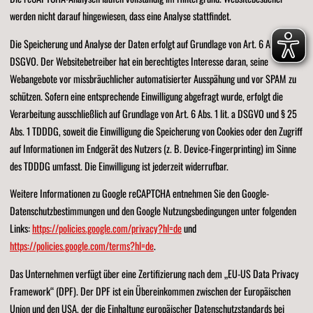
werden nicht darauf hingewiesen, dass eine Analyse stattfindet.
Die Speicherung und Analyse der Daten erfolgt auf Grundlage von Art. 6 Abs. 1 lit. f
DSGVO. Der Websitebetreiber hat ein berechtigtes Interesse daran, seine
Webangebote vor missbräuchlicher automatisierter Ausspähung und vor SPAM zu
schützen. Sofern eine entsprechende Einwilligung abgefragt wurde, erfolgt die
Verarbeitung ausschließlich auf Grundlage von Art. 6 Abs. 1 lit. a DSGVO und § 25
Abs. 1 TDDDG, soweit die Einwilligung die Speicherung von Cookies oder den Zugriff
auf Informationen im Endgerät des Nutzers (z. B. Device-Fingerprinting) im Sinne
des TDDDG umfasst. Die Einwilligung ist jederzeit widerrufbar.
Weitere Informationen zu Google reCAPTCHA entnehmen Sie den Google-
Datenschutzbestimmungen und den Google Nutzungsbedingungen unter folgenden
Links:
https://policies.google.com/privacy?hl=de
und
https://policies.google.com/terms?hl=de
.
Das Unternehmen verfügt über eine Zertifizierung nach dem „EU-US Data Privacy
Framework“ (DPF). Der DPF ist ein Übereinkommen zwischen der Europäischen
Union und den USA, der die Einhaltung europäischer Datenschutzstandards bei