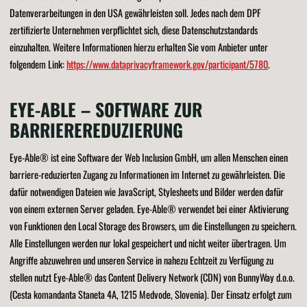
Datenverarbeitungen in den USA gewährleisten soll. Jedes nach dem DPF
zertifizierte Unternehmen verpflichtet sich, diese Datenschutzstandards
einzuhalten. Weitere Informationen hierzu erhalten Sie vom Anbieter unter
folgendem Link:
https://www.dataprivacyframework.gov/participant/5780
.
EYE-ABLE – SOFTWARE ZUR
BARRIEREREDUZIERUNG
Eye-Able® ist eine Software der Web Inclusion GmbH, um allen Menschen einen
barriere-reduzierten Zugang zu Informationen im Internet zu gewährleisten. Die
dafür notwendigen Dateien wie JavaScript, Stylesheets und Bilder werden dafür
von einem externen Server geladen. Eye-Able® verwendet bei einer Aktivierung
von Funktionen den Local Storage des Browsers, um die Einstellungen zu speichern.
Alle Einstellungen werden nur lokal gespeichert und nicht weiter übertragen. Um
Angriffe abzuwehren und unseren Service in nahezu Echtzeit zu Verfügung zu
stellen nutzt Eye-Able® das Content Delivery Network (CDN) von BunnyWay d.o.o.
(Cesta komandanta Staneta 4A, 1215 Medvode, Slovenia). Der Einsatz erfolgt zum