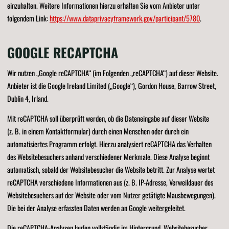
einzuhalten. Weitere Informationen hierzu erhalten Sie vom Anbieter unter
folgendem Link:
https://www.dataprivacyframework.gov/participant/5780
.
GOOGLE RECAPTCHA
Wir nutzen „Google reCAPTCHA“ (im Folgenden „reCAPTCHA“) auf dieser Website.
Anbieter ist die Google Ireland Limited („Google“), Gordon House, Barrow Street,
Dublin 4, Irland.
Mit reCAPTCHA soll überprüft werden, ob die Dateneingabe auf dieser Website
(z. B. in einem Kontaktformular) durch einen Menschen oder durch ein
automatisiertes Programm erfolgt. Hierzu analysiert reCAPTCHA das Verhalten
des Websitebesuchers anhand verschiedener Merkmale. Diese Analyse beginnt
automatisch, sobald der Websitebesucher die Website betritt. Zur Analyse wertet
reCAPTCHA verschiedene Informationen aus (z. B. IP-Adresse, Verweildauer des
Websitebesuchers auf der Website oder vom Nutzer getätigte Mausbewegungen).
Die bei der Analyse erfassten Daten werden an Google weitergeleitet.
Die reCAPTCHA-Analysen laufen vollständig im Hintergrund. Websitebesucher