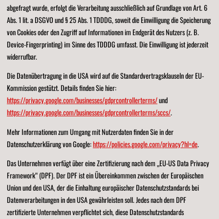
abgefragt wurde, erfolgt die Verarbeitung ausschließlich auf Grundlage von Art. 6
Abs. 1 lit. a DSGVO und § 25 Abs. 1 TDDDG, soweit die Einwilligung die Speicherung
von Cookies oder den Zugriff auf Informationen im Endgerät des Nutzers (z. B.
Device-Fingerprinting) im Sinne des TDDDG umfasst. Die Einwilligung ist jederzeit
widerrufbar.
Die Datenübertragung in die USA wird auf die Standardvertragsklauseln der EU-
Kommission gestützt. Details finden Sie hier:
https://privacy.google.com/businesses/gdprcontrollerterms/
und
https://privacy.google.com/businesses/gdprcontrollerterms/sccs/
.
Mehr Informationen zum Umgang mit Nutzerdaten finden Sie in der
Datenschutzerklärung von Google:
https://policies.google.com/privacy?hl=de
.
Das Unternehmen verfügt über eine Zertifizierung nach dem „EU-US Data Privacy
Framework“ (DPF). Der DPF ist ein Übereinkommen zwischen der Europäischen
Union und den USA, der die Einhaltung europäischer Datenschutzstandards bei
Datenverarbeitungen in den USA gewährleisten soll. Jedes nach dem DPF
zertifizierte Unternehmen verpflichtet sich, diese Datenschutzstandards