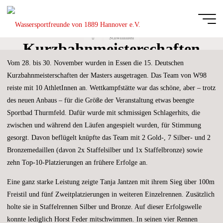
Zum
Inhalt
Deutschen
springen
Start
Schwimmen
Wassersportfreu
Kurzbahnmeisterschaften
von 1889
Vom 28. bis 30. November wurden in Essen die 15. Deutschen
der Masters
Hannover e.V.
Kurzbahnmeisterschaften der Masters ausgetragen. Das Team von W98
DIE
reiste mit 10 AthletInnen an. Wettkampfstätte war das schöne, aber – trotz
GANZE
BREITE
des neuen Anbaus – für die Größe der Veranstaltung etwas beengte
DES
SCHWIMM-
UND
Sportbad Thurmfeld. Dafür wurde mit schmissigen Schlagerhits, die
WASSERBALLSPORTS
zwischen und während den Läufen angespielt wurden, für Stimmung
gesorgt. Davon beflügelt knüpfte das Team mit 2 Gold-, 7 Silber- und 2
Bronzemedaillen (davon 2x Staffelsilber und 1x Staffelbronze) sowie
zehn Top-10-Platzierungen an frühere Erfolge an.
Eine ganz starke Leistung zeigte Tanja Jantzen mit ihrem Sieg über 100m
Freistil und fünf Zweitplatzierungen in weiteren Einzelrennen. Zusätzlich
holte sie in Staffelrennen Silber und Bronze. Auf dieser Erfolgswelle
konnte lediglich Horst Feder mitschwimmen. In seinen vier Rennen