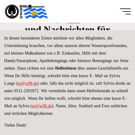
Zum
Inhalt
Helferbörse des Vereins
springen
Start
Allgemein
Wassersportfreunde
und Nachrichten für
von 1889
In diesen besonderen Zeiten möchten wir allen Mitgliedern, die
unsere Mitglieder
Hannover e.V.
Unterstützung brauchen, vor allem unseren älteren Wassersportfreunden,
DIE
mit kleinen Maßnahmen wie z.B. Einkaufen, Hilfe mit dem
GANZE
BREITE
Handy/Smartphone, Apothekengänge oder kleinere Botengänge zur Seite
DES
SCHWIMM-
UND
stehen. Dazu richten wir eine
Helferbörse
über unsere Geschäftstelle ein.
WASSERBALLSPORTS
Wenn Ihr Hilfe benötigt, schreibt bitte eine kurze E- Mail an Sylvia
Lange (
gs@w98.de
) oder, falls das nicht möglich ist, ruft Sylvia direkt an
unter 0511-2201872. Wir vermitteln dann einen Helferkontakt so schnell
wie möglich. Wenn Ihr helfen wollt, schreibt bitte ebenso eine kurze E-
Mail an Sylvia (
gs@w98.de
), Name, Alter, Stadtteil und Eure zeitlichen
und örtlichen Möglichkeiten.
Vielen Dank!