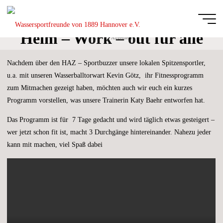
Zum
Inhalt
springen
Heim – Work – out für alle
Start
Allgemein
Wassersportfreu
mit Videoanleitung
von 1889
Nachdem über den HAZ – Sportbuzzer unsere lokalen Spitzensportler,
Hannover e.V.
u.a. mit unseren Wasserballtorwart Kevin Götz, ihr Fitnessprogramm
DIE
zum Mitmachen gezeigt haben, möchten auch wir euch ein kurzes
GANZE
BREITE
Programm vorstellen, was unsere Trainerin Katy Baehr entworfen hat.
DES
SCHWIMM-
UND
WASSERBALLSPORTS
Das Programm ist für 7 Tage gedacht und wird täglich etwas gesteigert –
wer jetzt schon fit ist, macht 3 Durchgänge hintereinander. Nahezu jeder
kann mit machen, viel Spaß dabei