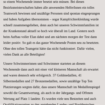
so einem Wochenende immer besetzt sein müssen. Bei diesen
Bezirksmeisterschaften haben alle anwesenden HelferInnen ein tolles
Teamwork bewiesen und unzählige Personen sind spontan eingesprungen
und haben Aufgaben übernommen – sogar Kampfrichterkleidung wurde
schnell zusammengeliehen, denn auch bei unseren Schwimmfamilien ist
der Krankenstand aktuell so hoch wie überall im Land. Gestern noch
beim Aufbau voller Elan dabei und am nächsten morgen der Test dann
leider positiv. So galt es das ganze Wochenende Posten neu zu besetzten.
Ohne den tollen Teamgeist hätte das nicht funktioniert. Dafür vielen,
vielen Dank an alle Beteiligten!
Unsere Schwimmerinnen und Schwimmer starteten an diesem
Wochenende dann auch mit einer viel kleineren Mannschaft als erwartet
und waren dennoch sehr erfolgreich. 37 Goldmedaillen, 41
Silbermedaillen und 27 Bronzemedaillen, sowie unzählige Top Ten
Platzierungen sorgten dafür, dass unsere Mannschaft im Medaillenspiegel
sowohl die Gesamtwertung, als auch in der Jahrgangs- und Offenen
Wertung auf Platz 1 landete. Es wurden viele neu Bestzeiten und auch
Qualifikationszeiten zu den anstehenden Landes- und Norddeutschen