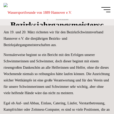
Zum
Inhalt
Bezirks- und
springen
Start
Schwimmen
Wassersportfreu
Bezirksjahrgangsmeistersc
von 1889
Am 19. und 20. März richteten wir für den BezirksSchwimmverband
haften
Hannover e.V.
Hannover e.V. die diesjährigen Bezirks- und
DIE
Bezirksjahrgangsmeisterschaften aus.
GANZE
BREITE
DES
SCHWIMM-
Normalerweise beginnt so ein Bericht mit den Erfolgen unserer
UND
WASSERBALLSPORTS
Schwimmerinnen und Schwimmer, doch dieser beginnt mit einem
riesengroßen Dankeschön an alle Helferinnen und Helfer, ohne die dieses
Wochenende niemals so reibungslos hätte laufen können. Die Ausrichtung
solcher Wettkämpfe ist eine große Verantwortung und für den Verein und
für unsere Schwimmerinnen und Schwimmer sehr wichtig, aber ohne
viele helfende Hände wäre das nicht zu meistern.
Egal ob Auf- und Abbau, Einlass, Catering, Läufer, Vorstartbetreuung,
Kampfrichter oder Zeitmess-Computer, es sind so viele Positionen, die an