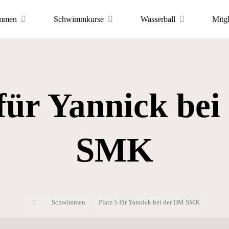
mmen
Schwimmkurse
Wasserball
Mitg
ortfreunde
 Hannover
 für Yannick be
PORTS
SMK
Start
Schwimmen
Platz 5 für Yannick bei der DM SMK