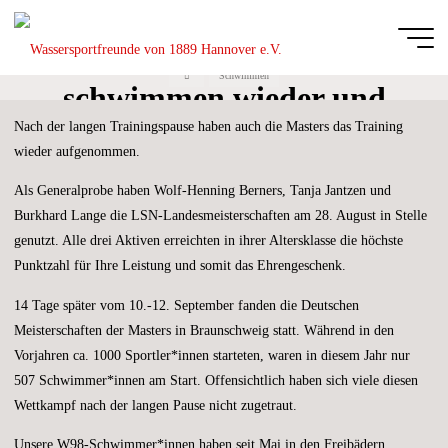
Zum
Inhalt
Unsere Masters
springen
Start
Schwimmen
Wassersportfreu
schwimmen wieder und
von 1889
Nach der langen Trainingspause haben auch die Masters das Training
sind erfolgreich
Hannover e.V.
wieder aufgenommen.
DIE
GANZE
Als Generalprobe haben Wolf-Henning Berners, Tanja Jantzen und
BREITE
DES
SCHWIMM-
Burkhard Lange die LSN-Landesmeisterschaften am 28. August in Stelle
UND
WASSERBALLSPORTS
genutzt. Alle drei Aktiven erreichten in ihrer Altersklasse die höchste
Punktzahl für Ihre Leistung und somit das Ehrengeschenk.
14 Tage später vom 10.-12. September fanden die Deutschen
Meisterschaften der Masters in Braunschweig statt. Während in den
Vorjahren ca. 1000 Sportler*innen starteten, waren in diesem Jahr nur
507 Schwimmer*innen am Start. Offensichtlich haben sich viele diesen
Wettkampf nach der langen Pause nicht zugetraut.
Unsere W98-Schwimmer*innen haben seit Mai in den Freibädern