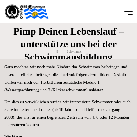
Zum
Inhalt
springen
Wassersportfreunde
Pimp Deinen Lebenslauf –
von 1889
unterstütze uns bei der
Hannover e.V.
Start
Schwimmen
DIE
Schwimmausbildung
GANZE
BREITE
DES
SCHWIMM-
Gern möchten wir noch mehr Kindern das Schwimmen beibringen und
UND
WASSERBALLSPORTS
unseren Teil dazu beitragen die Pandemiefolgen abzumildern. Deshalb
wollen wir nach den Herbstferien zusätzliche Module 1
(Wassergewöhnung) und 2 (Rückenschwimmen) anbieten.
Um dies zu verwirklichen suchen wir interessierte Schwimmer oder auch
Schwimmeltern als Trainer (ab 18 Jahren) und Helfer (ab Jahrgang
2008), die uns für einen begrenzten Zeitraum von 4, 8 oder 12 Monaten
unterstützen können.