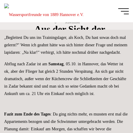
Zum
Inhalt
Trainingslager Zadar 2019
springen
Start
Schwimmen
Wassersportfreu
– Aus der Sicht der
von 1889
„Begleitest Du uns ins Trainingslager, als Koch, Du hast sowas doch mal
Küchencrew
Hannover e.V.
gelernt?“ Wenn ich geahnt hätte was sich hinter dieser Frage und meinem
DIE
lapidaren: „Na klar!“ verbirgt, ich hätte nochmal drüber nachgedacht.
GANZE
BREITE
DES
SCHWIMM-
Abflug nach Zadar ist am
Samstag
, 05.10. in Hannover, das Wetter ist
UND
WASSERBALLSPORTS
ok, aber der Flieger hat gleich 2 Stunden Verspätung. An sich gar nicht
dramatisch, außer wenn der Küchencrew die Schließzeiten der Geschäfte
in Zadar bekannt sind und man sich so seine Gedanken macht ob bei
Ankunft um ca. 21 Uhr ein Einkauf noch möglich ist.
Fazit zum Ende des Tages
: Da ging nichts mehr, es mussten erst mal die
Appartements bezogen und die Schwimmer untergebracht werden. Die
Planung damit: Einkauf am Morgen, das schaffen wir bevor die