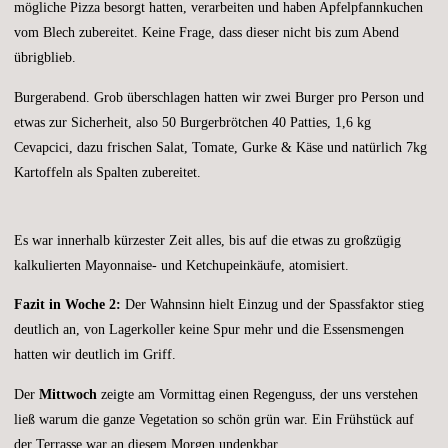
mögliche Pizza besorgt hatten, verarbeiten und haben Apfelpfannkuchen
vom Blech zubereitet. Keine Frage, dass dieser nicht bis zum Abend
übrigblieb.
Burgerabend. Grob überschlagen hatten wir zwei Burger pro Person und
etwas zur Sicherheit, also 50 Burgerbrötchen 40 Patties, 1,6 kg
Cevapcici, dazu frischen Salat, Tomate, Gurke & Käse und natürlich 7kg
Kartoffeln als Spalten zubereitet.
Es war innerhalb kürzester Zeit alles, bis auf die etwas zu großzügig
kalkulierten Mayonnaise- und Ketchupeinkäufe, atomisiert.
Fazit in Woche 2:
Der Wahnsinn hielt Einzug und der Spassfaktor stieg
deutlich an, von Lagerkoller keine Spur mehr und die Essensmengen
hatten wir deutlich im Griff.
Der
Mittwoch
zeigte am Vormittag einen Regenguss, der uns verstehen
ließ warum die ganze Vegetation so schön grün war. Ein Frühstück auf
der Terrasse war an diesem Morgen undenkbar.