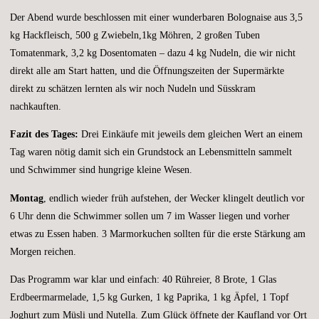
Der Abend wurde beschlossen mit einer wunderbaren Bolognaise aus 3,5
kg Hackfleisch, 500 g Zwiebeln,1kg Möhren, 2 großen Tuben
Tomatenmark, 3,2 kg Dosentomaten – dazu 4 kg Nudeln, die wir nicht
direkt alle am Start hatten, und die Öffnungszeiten der Supermärkte
direkt zu schätzen lernten als wir noch Nudeln und Süsskram
nachkauften.
Fazit des Tages:
Drei Einkäufe mit jeweils dem gleichen Wert an einem
Tag waren nötig damit sich ein Grundstock an Lebensmitteln sammelt
und Schwimmer sind hungrige kleine Wesen.
Montag
, endlich wieder früh aufstehen, der Wecker klingelt deutlich vor
6 Uhr denn die Schwimmer sollen um 7 im Wasser liegen und vorher
etwas zu Essen haben. 3 Marmorkuchen sollten für die erste Stärkung am
Morgen reichen.
Das Programm war klar und einfach: 40 Rühreier, 8 Brote, 1 Glas
Erdbeermarmelade, 1,5 kg Gurken, 1 kg Paprika, 1 kg Äpfel, 1 Topf
Joghurt zum Müsli und Nutella. Zum Glück öffnete der Kaufland vor Ort