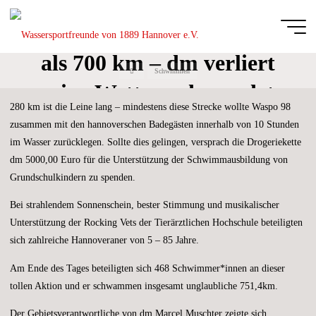
Zum
Inhalt
Hannover schwimmt mehr
springen
als 700 km – dm verliert
Wassersportfreu
Start
Schwimmen
von 1889
seine Wette und spendet
Hannover e.V.
280 km ist die Leine lang – mindestens diese Strecke wollte Waspo 98
für den guten Zweck
DIE
zusammen mit den hannoverschen Badegästen innerhalb von 10 Stunden
GANZE
BREITE
im Wasser zurücklegen. Sollte dies gelingen, versprach die Drogeriekette
DES
SCHWIMM-
UND
dm 5000,00 Euro für die Unterstützung der Schwimmausbildung von
WASSERBALLSPORTS
Grundschulkindern zu spenden.
Bei strahlendem Sonnenschein, bester Stimmung und musikalischer
Unterstützung der Rocking Vets der Tierärztlichen Hochschule beteiligten
sich zahlreiche Hannoveraner von 5 – 85 Jahre.
Am Ende des Tages beteiligten sich 468 Schwimmer*innen an dieser
tollen Aktion und er schwammen insgesamt unglaubliche 751,4km.
Der Gebietsverantwortliche von dm Marcel Muschter zeigte sich