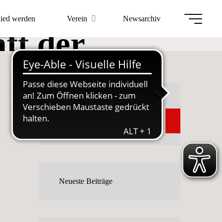
sche
lied werden
Verein
Newsarchiv
ft der
chwimmen
mmen
Suchen
Suchen
Neueste Beiträge