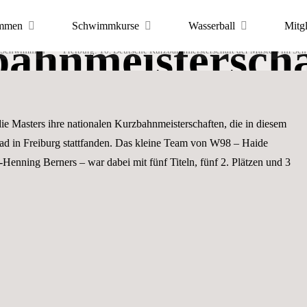
iburg: 10. Deut
mmen
Schwimmkurse
Wasserball
Mitg
ahnmeisterscha
Schwimmen
Freiburg: 10. Deutsche Kurzbahnmeisterschaft der Masters im S
ortfreunde
 Hannover
ters im Schwi
 Masters ihre nationalen Kurzbahnmeisterschaften, die in diesem
ad in Freiburg stattfanden. Das kleine Team von W98 – Haide
-Henning Berners – war dabei mit fünf Titeln, fünf 2. Plätzen und 3
PORTS