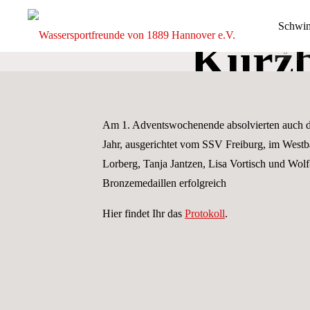
Fre
Zum
Schwi
Inhalt
Kurzb
springen
Start
Wassersp
von 1889
Mas
e.V.
Am 1. Adventswochenende absolvierten auch die
DIE
GANZE
Jahr, ausgerichtet vom SSV Freiburg, im Westb
BREITE
DES
SCHWIMM-
Lorberg, Tanja Jantzen, Lisa Vortisch und Wolf
UND
WASSERBALLS
Bronzemedaillen erfolgreich
Hier findet Ihr das
Protokoll
.