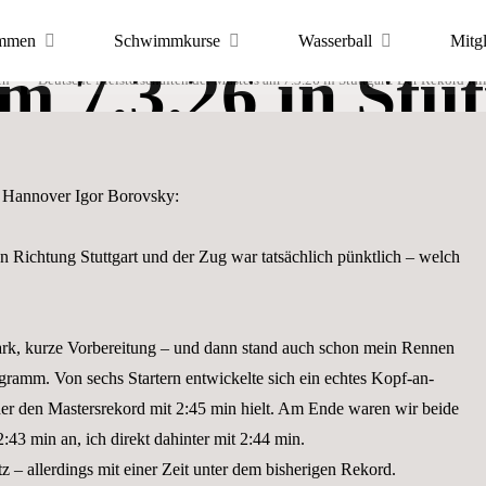
he Meisterschaf
mmen
Schwimmkurse
Wasserball
Mitg
m 7.3.26 in Stut
en
Deutsche Meisterschaften der Masters am 7.3.26 in Stuttgart: Der Rekord fäl
ortfreunde
 Hannover
 fällt. Leider z
8 Hannover Igor Borovsky:
 Richtung Stuttgart und der Zug war tatsächlich pünktlich – welch
PORTS
rk, kurze Vorbereitung – und dann stand auch schon mein Rennen
amm. Von sechs Startern entwickelte sich ein echtes Kopf-an-
er den Mastersrekord mit 2:45 min hielt. Am Ende waren wir beide
2:43 min an, ich direkt dahinter mit 2:44 min.
z – allerdings mit einer Zeit unter dem bisherigen Rekord.