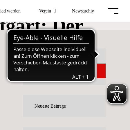
ten der
lied werden
Verein
Newsarchiv
tgart: Der
lt. Leider zweimal!
weimal!
Suchen
Suchen
Neueste Beiträge