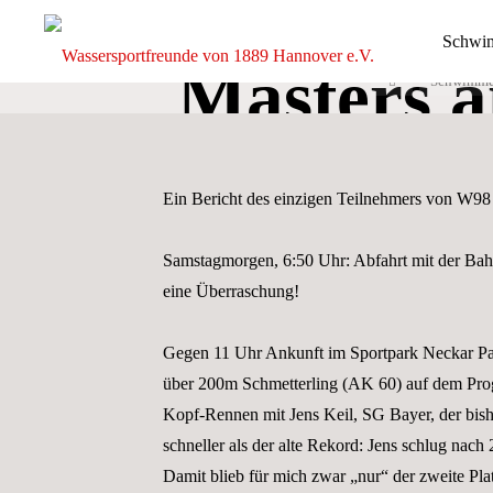
Deutsc
Zum
Schwi
Inhalt
Masters a
springen
Start
Schwimm
Wassersp
von 1889
Rekord
e.V.
Ein Bericht des einzigen Teilnehmers von W9
DIE
GANZE
BREITE
DES
SCHWIMM-
Samstagmorgen, 6:50 Uhr: Abfahrt mit der Bahn
UND
WASSERBALLS
eine Überraschung!
Gegen 11 Uhr Ankunft im Sportpark Neckar Pa
über 200m Schmetterling (AK 60) auf dem Progr
Kopf-Rennen mit Jens Keil, SG Bayer, der bish
schneller als der alte Rekord: Jens schlug nach 
Damit blieb für mich zwar „nur“ der zweite Plat