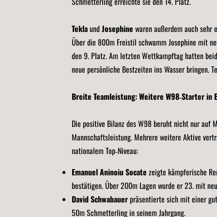
Schmetterling erreichte sie den 14. Platz.
Tekla
und
Josephine
waren außerdem auch sehr er
Über die 800m Freistil schwamm Josephine mit neue
den 9. Platz. Am letzten Wettkampftag hatten beid
neue persönliche Bestzeiten ins Wasser bringen. T
Breite Teamleistung: Weitere W98‑Starter in B
Die positive Bilanz des W98 beruht nicht nur auf 
Mannschaftsleistung. Mehrere weitere Aktive vertr
nationalem Top‑Niveau:
Emanuel Aninoiu Socate
zeigte kämpferische Ren
bestätigen. Über 200m Lagen wurde er 23. mit neue
David Schwabauer
präsentierte sich mit einer gu
50m Schmetterling in seinem Jahrgang.