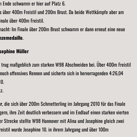
m Ende schwamm er hier auf Platz 6.
nals über 400m Freistil und 200m Brust. Da beide Wettkämpfe aber am
inale über 400m Freistil.
emacht: Im Finale über 200m Brust schwamm er dann erneut eine neue
nzemedaille
.
osephine Müller
trug maßgeblich zum starken W98 Abschneiden bei. Über 400m Freistil
ennoch offensives Rennen und sicherte sich in hervorragenden 4:26,04
10.
z.
er
, die sich über 200m Schmetterling im Jahrgang 2010 für das Finale
igern, ihre Zeit deutlich verbessern und im Endlauf einen starken vierten
er Strecke stellte W98 Hannover mit Alina und Josephine gleich zwei
reistil wurde Josephine 10. in ihrem Jahrgang und über 100m