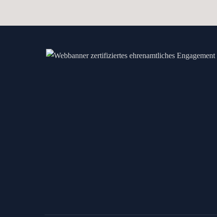
DER
BEITRÄG