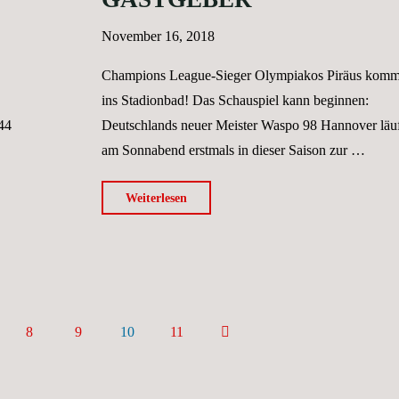
November 16, 2018
Champions League-Sieger Olympiakos Piräus komm
ins Stadionbad! Das Schauspiel kann beginnen:
44
Deutschlands neuer Meister Waspo 98 Hannover läuf
am Sonnabend erstmals in dieser Saison zur …
"„Angeschlagene
Weiterlesen
Tiger“
und
freudige
Gastgeber"
8
9
10
11
UMMERIERUNG