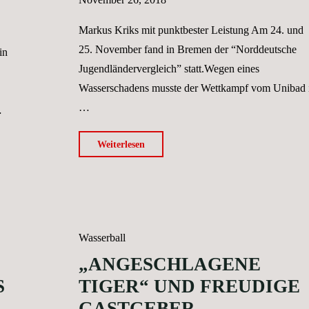
online!"
Markus Kriks mit punktbester Leistung Am 24. und
25. November fand in Bremen der “Norddeutsche
in
Jugendländervergleich” statt.Wegen eines
Wasserschadens musste der Wettkampf vom Unibad 
…
…
"Nordländervergleich"
Weiterlesen
Wasserball
„ANGESCHLAGENE
S
TIGER“ UND FREUDIGE
GASTGEBER