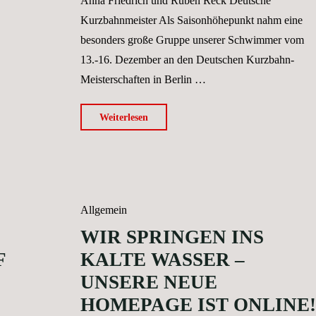
Anna Friedrich und Ruben Reck Deutsche
Kurzbahnmeister Als Saisonhöhepunkt nahm eine
besonders große Gruppe unserer Schwimmer vom
13.-16. Dezember an den Deutschen Kurzbahn-
Meisterschaften in Berlin …
"W98-
Weiterlesen
Schwimmer
bei
den
Deutschen
Allgemein
Kurzbahn-
WIR SPRINGEN INS
Meisterschaften
erfolgreich"
F
KALTE WASSER –
UNSERE NEUE
HOMEPAGE IST ONLINE!