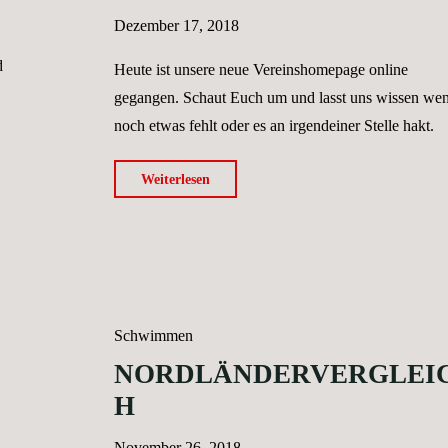
Dezember 17, 2018
d
Heute ist unsere neue Vereinshomepage online
gegangen. Schaut Euch um und lasst uns wissen we
noch etwas fehlt oder es an irgendeiner Stelle hakt.
"Wir
Weiterlesen
springen
ins
kalte
Wasser
–
Schwimmen
unsere
NORDLÄNDERVERGLEI
neue
H
Homepage
ist
November 26, 2018