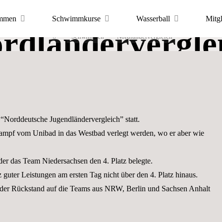
mmen
Schwimmkurse
Wasserball
Mitg
rdländervergle
Start
Schwimmen
Nordländervergleich
ortfreunde
 Hannover
Norddeutsche Jugendländervergleich” statt.
PORTS
ampf vom Unibad in das Westbad verlegt werden, wo er aber wie
der das Team Niedersachsen den 4. Platz belegte.
guter Leistungen am ersten Tag nicht über den 4. Platz hinaus.
 der Rückstand auf die Teams aus NRW, Berlin und Sachsen Anhalt