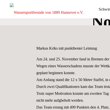
Zum
Schwi
Inhalt
No
springen
Wassersp
von 1889
e.V.
DIE
Markus Kriks mit punktbester Leistung
GANZE
BREITE
DES
SCHWIMM-
Am 24. und 25. November fand in Bremen der “
UND
WASSERBALLS
Wegen eines Wasserschadens musste der Wettk
geplant beginnen konnte.
Am Anfang stand die 12 x 50 Meter Staffel, in 
Durch zwei Qualifikationen kam das Team trotz 
Trotz super Motivation konnte am zweiten Tag
nicht mehr aufgheholt werden.
Das Team errang mit 499 Punkten den 4. Platz.