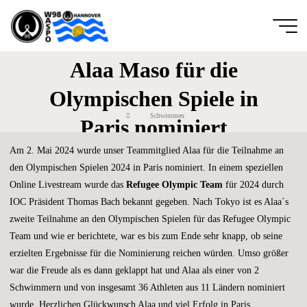
Zum
Inhalt
springen
Wassersportfreunde
Alaa Maso für die
von 1889
Olympischen Spiele in
Hannover e.V.
Start
Schwimmen
DIE
Paris nominiert
GANZE
BREITE
DES
SCHWIMM-
Am 2. Mai 2024 wurde unser Teammitglied Alaa für die Teilnahme an
UND
WASSERBALLSPORTS
den Olympischen Spielen 2024 in Paris nominiert. In einem speziellen
Online Livestream wurde das
Refugee Olympic Team
für 2024 durch
IOC Präsident Thomas Bach bekannt gegeben. Nach Tokyo ist es Alaa´s
zweite Teilnahme an den Olympischen Spielen für das Refugee Olympic
Team und wie er berichtete, war es bis zum Ende sehr knapp, ob seine
erzielten Ergebnisse für die Nominierung reichen würden. Umso größer
war die Freude als es dann geklappt hat und Alaa als einer von 2
Schwimmern und von insgesamt 36 Athleten aus 11 Ländern nominiert
wurde. Herzlichen Glückwunsch Alaa und viel Erfolg in Paris.