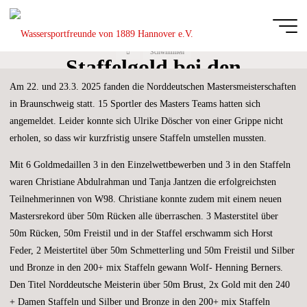
Zum
Inhalt
11 Meistertitel und 3-mal
springen
Start
Schwimmen
Wassersportfreu
Staffelgold bei den
von 1889
Am 22. und 23.3. 2025 fanden die Norddeutschen Mastersmeisterschaften
NDMM
Hannover e.V.
in Braunschweig statt. 15 Sportler des Masters Teams hatten sich
DIE
angemeldet. Leider konnte sich Ulrike Döscher von einer Grippe nicht
GANZE
BREITE
erholen, so dass wir kurzfristig unsere Staffeln umstellen mussten.
DES
SCHWIMM-
UND
WASSERBALLSPORTS
Mit 6 Goldmedaillen 3 in den Einzelwettbewerben und 3 in den Staffeln
waren Christiane Abdulrahman und Tanja Jantzen die erfolgreichsten
Teilnehmerinnen von W98. Christiane konnte zudem mit einem neuen
Mastersrekord über 50m Rücken alle überraschen. 3 Masterstitel über
50m Rücken, 50m Freistil und in der Staffel erschwamm sich Horst
Feder, 2 Meistertitel über 50m Schmetterling und 50m Freistil und Silber
und Bronze in den 200+ mix Staffeln gewann Wolf- Henning Berners.
Den Titel Norddeutsche Meisterin über 50m Brust, 2x Gold mit den 240
+ Damen Staffeln und Silber und Bronze in den 200+ mix Staffeln