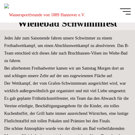
Zum
Inhalt
springen
Wiehebad Schwimmfest
Start
Schwimmen
Wassersportfreu
2022
von 1889
Jedes Jahr zum Saisonende fahren unsere Schwimmer zu einem
Hannover e.V.
Freibadwettkampf, um einen Abschlusswettkampf zu absolvieren. Das B-
DIE
Team entschied sich dieses Jahr nach Bruchhausen-Vilsen ins Wiehe-Bad
GANZE
BREITE
zu fahren.
DES
SCHWIMM-
UND
Bei allerbestem Freibadwetter kamen wir am Samstag Morgen dort an
WASSERBALLSPORTS
und schlugen unsere Zelte auf der uns zugewiesenen Fläche auf.
Der Wettkampf, der vom Grafen-Schwimmteam ausgerichtet wird, war
wirklich außergewöhnlich gut organisiert und mit viel Liebe umgesetzt.
Es gab geplante Frühstückszeitfenster, ein Team das den Abwasch für die
Vereine erledigte, Beschäftigungsangebote für die Kinder, ein tolles
Kuchenbuffet, der Grill hatte immer ausreichend Würstchen, eine lustige
Flutlichtstaffel mit tollen Pokalen und Prämien bei den Finals.
Die schöne Atmosphäre wurde von der direkt am Bad vorbeifahrenden