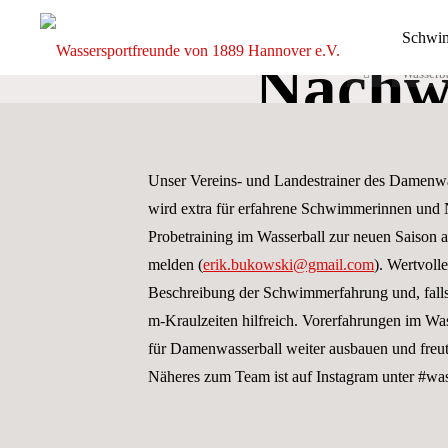
WANTED
Zum
Schwi
Inhalt
Nachw
springen
Start
Wasserb
Wassersp
von 1889
Damenwa
e.V.
Unser Vereins- und Landestrainer des Damenwa
DIE
GANZE
wird extra für erfahrene Schwimmerinnen und
BREITE
DES
SCHWIMM-
Probetraining im Wasserball zur neuen Saison an
UND
WASSERBALLS
melden (
erik.bukowski@gmail.com
). Wertvoll
Beschreibung der Schwimmerfahrung und, falls 
m-Kraulzeiten hilfreich. Vorerfahrungen im Was
für Damenwasserball weiter ausbauen und freut 
Näheres zum Team ist auf Instagram unter #wa