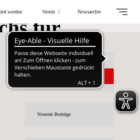
ahrener
lied werden
Verein
Newsarchiv
hs für
ll-Team gesucht
 gesucht
Suchen
Suchen
Neueste Beiträge