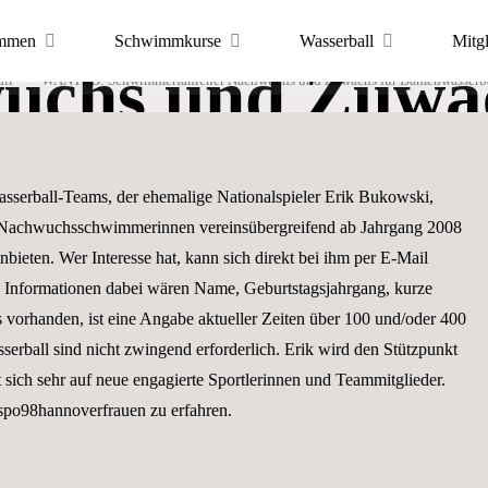
: Schwimmerf
mmen
Schwimmkurse
Wasserball
Mitg
uchs und Zuwac
all
WANTED: Schwimmerfahrener Nachwuchs und Zuwachs für Damenwasserba
ortfreunde
 Hannover
sserball-Team
sserball-Teams, der ehemalige Nationalspieler Erik Bukowski,
 Nachwuchsschwimmerinnen vereinsübergreifend ab Jahrgang 2008
bieten. Wer Interesse hat, kann sich direkt bei ihm per E-Mail
PORTS
e Informationen dabei wären Name, Geburtstagsjahrgang, kurze
vorhanden, ist eine Angabe aktueller Zeiten über 100 und/oder 400
serball sind nicht zwingend erforderlich. Erik wird den Stützpunkt
sich sehr auf neue engagierte Sportlerinnen und Teammitglieder.
spo98hannoverfrauen zu erfahren.