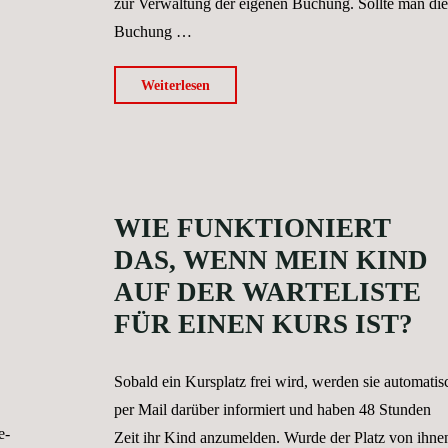
zur Verwaltung der eigenen Buchung. Sollte man die
Buchung …
"Was
Weiterlesen
kann
ich
tun,
wenn
WIE FUNKTIONIERT
ich
mein
DAS, WENN MEIN KIND
Kind
AUF DER WARTELISTE
für
FÜR EINEN KURS IST?
den
falschen
Sobald ein Kursplatz frei wird, werden sie automatis
Kurs
per Mail darüber informiert und haben 48 Stunden
angemeldet
e-
Zeit ihr Kind anzumelden. Wurde der Platz von ihne