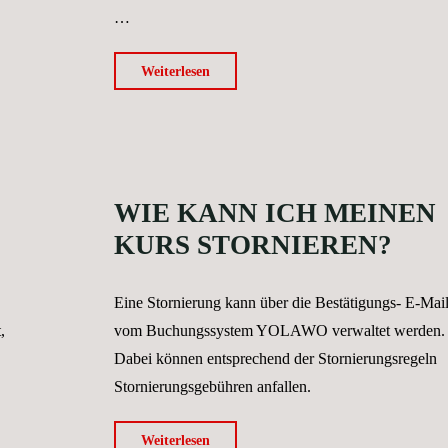
habe?"
…
"Wie
Weiterlesen
funktioniert
das,
wenn
mein
WIE KANN ICH MEINEN
Kind
auf
KURS STORNIEREN?
der
Warteliste
Eine Stornierung kann über die Bestätigungs- E-Mai
für
,
vom Buchungssystem YOLAWO verwaltet werden.
einen
Dabei können entsprechend der Stornierungsregeln
Kurs
Stornierungsgebühren anfallen.
ist?"
"Wie
Weiterlesen