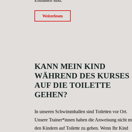
Enthalten sind:
"Was
Weiterlesen
ist
in
der
Kursgebühr
enthalten?"
KANN MEIN KIND
WÄHREND DES KURSES
AUF DIE TOILETTE
GEHEN?
In unseren Schwimmhallen sind Toiletten vor Ort.
Unsere Trainer*innen haben die Anweisung nicht mi
den Kindern auf Toilette zu gehen. Wenn Ihr Kind