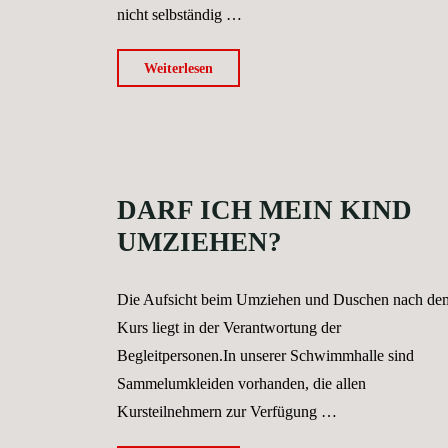
nicht selbständig …
"Kann
Weiterlesen
mein
Kind
während
des
DARF ICH MEIN KIND
Kurses
auf
UMZIEHEN?
die
Toilette
Die Aufsicht beim Umziehen und Duschen nach de
gehen?"
Kurs liegt in der Verantwortung der
Begleitpersonen.In unserer Schwimmhalle sind
Sammelumkleiden vorhanden, die allen
Kursteilnehmern zur Verfügung …