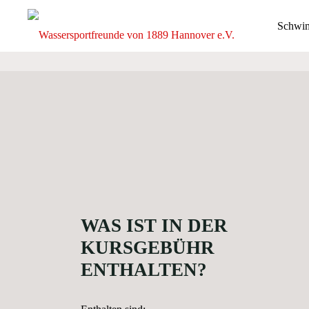
Zum
U
Schwi
Inhalt
springen
Wassersp
Schwi
von 1889
e.V.
DIE
GANZE
BREITE
DES
SCHWIMM-
UND
WASSERBALLS
WAS IST IN DER
KURSGEBÜHR
ENTHALTEN?