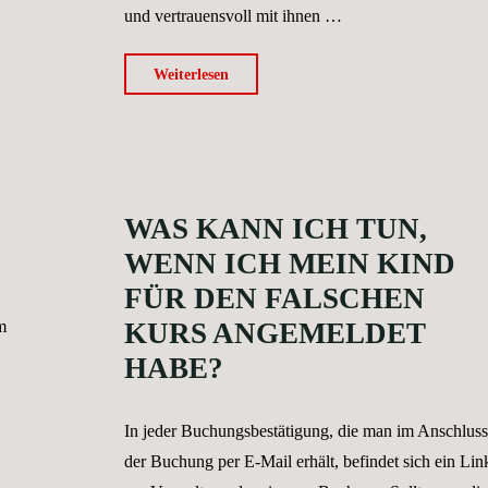
und vertrauensvoll mit ihnen …
"Dürfen
Weiterlesen
die
Begleitpersonen
am
Beckenrand
WAS KANN ICH TUN,
zuschauen?"
WENN ICH MEIN KIND
FÜR DEN FALSCHEN
m
KURS ANGEMELDET
HABE?
In jeder Buchungsbestätigung, die man im Anschluss
der Buchung per E-Mail erhält, befindet sich ein Lin