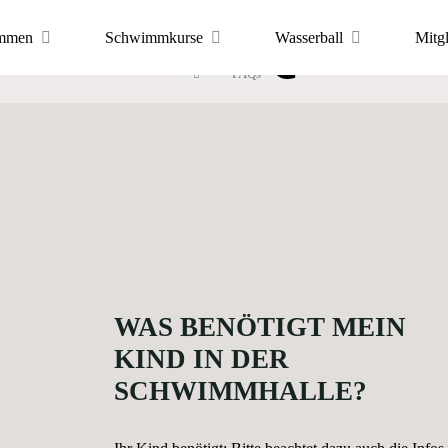
nsere FAQ zu d
mmen
Schwimmkurse
Wasserball
Mitg
Start
FAQs
ortfreunde
mmkursen für 
 Hannover
PORTS
WAS BENÖTIGT MEIN
KIND IN DER
SCHWIMMHALLE?