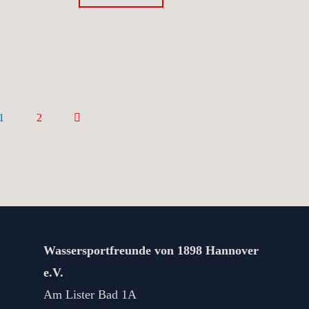
kann
ich
meinen
Kurs
stornieren?"
1
2
SEITENNUMMERIERUNG
DER
BEITRÄGE
Wassersportfreunde von 1898 Hannover
e.V.
Am Lister Bad 1A