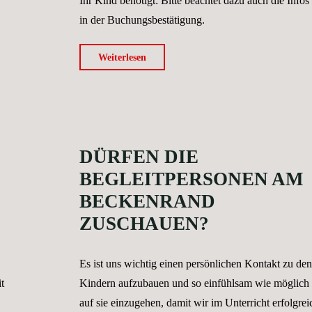
Ihr Kind benötigt: Bitte beachtet dazu auch die Infos
in der Buchungsbestätigung.
"Was
Weiterlesen
benötigt
mein
Kind
in
DÜRFEN DIE
der
Schwimmhalle?"
BEGLEITPERSONEN AM
BECKENRAND
ZUSCHAUEN?
Es ist uns wichtig einen persönlichen Kontakt zu den
t
Kindern aufzubauen und so einfühlsam wie möglich
auf sie einzugehen, damit wir im Unterricht erfolgrei