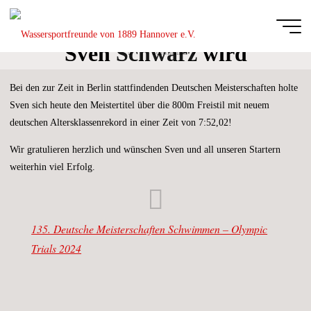
Zum
Inhalt
springen
Sven Schwarz wird
Start
Schwimmen
Wassersportfreu
Deutscher Meister
von 1889
Bei den zur Zeit in Berlin stattfindenden Deutschen Meisterschaften holte
Hannover e.V.
Sven sich heute den Meistertitel über die 800m Freistil mit neuem
DIE
deutschen Altersklassenrekord in einer Zeit von 7:52,02!
GANZE
BREITE
DES
SCHWIMM-
Wir gratulieren herzlich und wünschen Sven und all unseren Startern
UND
WASSERBALLSPORTS
weiterhin viel Erfolg.
135. Deutsche Meisterschaften Schwimmen – Olympic
Trials 2024