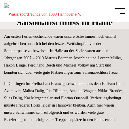
Zum
Inhalt
springen
Saisonabschluss in Halle
Start
Schwimmen
Wassersportfreu
und Göttingen
von 1889
Am ersten Ferienwochenende waren unsere Schwimmer noch einmal
Hannover e.V.
aufgebrochen, um sich bei den letzten Wettkämpfen vor der
DIE
Sommerpause zu beweisen. In Halle an der Saale waren aus den
GANZE
BREITE
Jahrgängen 2007 – 2010 Marcus Böttcher, Josephine und Lorenz Müller,
DES
SCHWIMM-
UND
Hakon Laage, Ferdinand Resch und Michael Volkov am Start und
WASSERBALLSPORTS
konnten sich über viele gute Platzierungen zum Saisonabschluss freuen.
In Göttingen im Freibad am Brauweg schwammen aus dem B-Team Lara
Azemovic, Malina Dalig, Pia Tillmann, Antonia Wagner, Niklas Brandes,
Silas Dalig, Kai Mergenthaler und Florian Quappill. Verletzungsbedingt
musste Frederic Horni leider in Hannover bleiben. Auch hier waren
unsere Schwimmer sehr erfolgreich und es wurden viele gute
Platzierungen und erfolgreiche Treppchenplätze in den Finals erreicht.