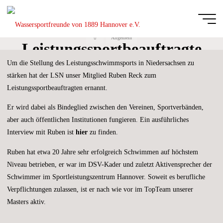
Zum
Inhalt
Ruben Reck zum
springen
Start
Allgemein
Wassersportfreu
Leistungssportbeauftragte
von 1889
Um die Stellung des Leistungsschwimmsports in Niedersachsen zu
n des LSN ernannt
Hannover e.V.
stärken hat der LSN unser Mitglied Ruben Reck zum
DIE
Leistungssportbeauftragten ernannt.
GANZE
BREITE
DES
SCHWIMM-
Er wird dabei als Bindeglied zwischen den Vereinen, Sportverbänden,
UND
WASSERBALLSPORTS
aber auch öffentlichen Institutionen fungieren. Ein ausführliches
Interview mit Ruben ist
hier
zu finden.
Ruben hat etwa 20 Jahre sehr erfolgreich Schwimmen auf höchstem
Niveau betrieben, er war im DSV-Kader und zuletzt Aktivensprecher der
Schwimmer im Sportleistungszentrum Hannover. Soweit es berufliche
Verpflichtungen zulassen, ist er nach wie vor im TopTeam unserer
Masters aktiv.