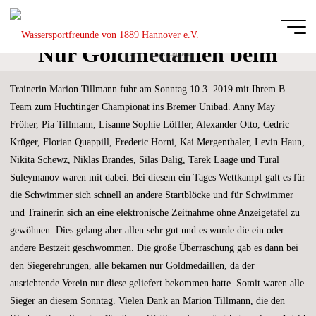
Zum
Inhalt
springen
Nur Goldmedaillen beim
Start
Schwimmen
Wassersportfreu
Huchtinger Championat
von 1889
Trainerin Marion Tillmann fuhr am Sonntag 10.3. 2019 mit Ihrem B
Hannover e.V.
Team zum Huchtinger Championat ins Bremer Unibad. Anny May
DIE
Fröher, Pia Tillmann, Lisanne Sophie Löffler, Alexander Otto, Cedric
GANZE
BREITE
Krüger, Florian Quappill, Frederic Horni, Kai Mergenthaler, Levin Haun,
DES
SCHWIMM-
UND
Nikita Schewz, Niklas Brandes, Silas Dalig, Tarek Laage und Tural
WASSERBALLSPORTS
Suleymanov waren mit dabei. Bei diesem ein Tages Wettkampf galt es für
die Schwimmer sich schnell an andere Startblöcke und für Schwimmer
und Trainerin sich an eine elektronische Zeitnahme ohne Anzeigetafel zu
gewöhnen. Dies gelang aber allen sehr gut und es wurde die ein oder
andere Bestzeit geschwommen. Die große Überraschung gab es dann bei
den Siegerehrungen, alle bekamen nur Goldmedaillen, da der
ausrichtende Verein nur diese geliefert bekommen hatte. Somit waren alle
Sieger an diesem Sonntag. Vielen Dank an Marion Tillmann, die den