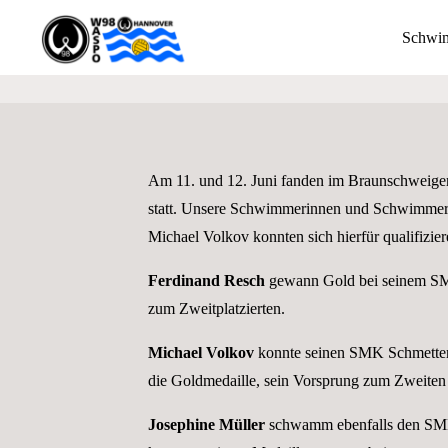
Zum
Schwi
Inhalt
springen
Wassersportfreunde
Mehrkam
von 1889 Hannover
e.V.
Am 11. und 12. Juni fanden im Braunschweige
DIE
GANZE
statt. Unsere Schwimmerinnen und Schwimmer 
BREITE
DES
SCHWIMM-
Michael Volkov konnten sich hierfür qualifizie
UND
WASSERBALLSPORTS
Ferdinand Resch
gewann Gold bei seinem SM
zum Zweitplatzierten.
Michael Volkov
konnte seinen SMK Schmetterl
die Goldmedaille, sein Vorsprung zum Zweiten
Josephine Müller
schwamm ebenfalls den SMK 