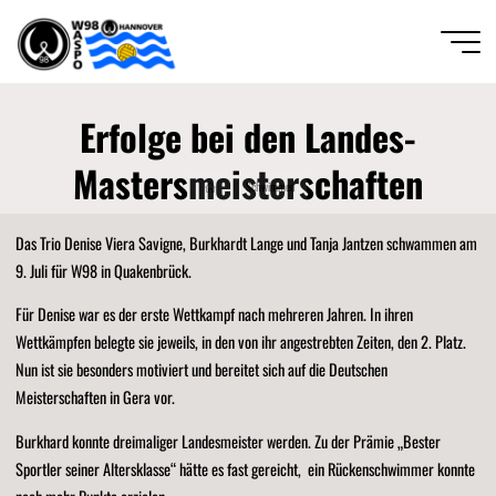
Zum
Inhalt
springen
Wassersportfreunde
Erfolge bei den Landes-
von 1889 Hannover
e.V.
Mastersmeisterschaften
Start
Schwimmen
DIE
GANZE
BREITE
DES
SCHWIMM-
Das Trio Denise Viera Savigne, Burkhardt Lange und Tanja Jantzen schwammen am
UND
WASSERBALLSPORTS
9. Juli für W98 in Quakenbrück.
Für Denise war es der erste Wettkampf nach mehreren Jahren. In ihren
Wettkämpfen belegte sie jeweils, in den von ihr angestrebten Zeiten, den 2. Platz.
Nun ist sie besonders motiviert und bereitet sich auf die Deutschen
Meisterschaften in Gera vor.
Burkhard konnte dreimaliger Landesmeister werden. Zu der Prämie „Bester
Sportler seiner Altersklasse“ hätte es fast gereicht, ein Rückenschwimmer konnte