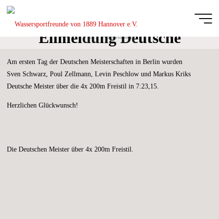
Zum
Inhalt
springen
Eilmeldung Deutsche
Start
Schwimmen
Wassersportfreu
Meisterschaften
von 1889
Am ersten Tag der Deutschen Meisterschaften in Berlin wurden
Hannover e.V.
Sven Schwarz, Poul Zellmann, Levin Peschlow und Markus Kriks
DIE
Deutsche Meister über die 4x 200m Freistil in 7:23,15.
GANZE
BREITE
DES
SCHWIMM-
Herzlichen Glückwunsch!
UND
WASSERBALLSPORTS
Die Deutschen Meister über 4x 200m Freistil.