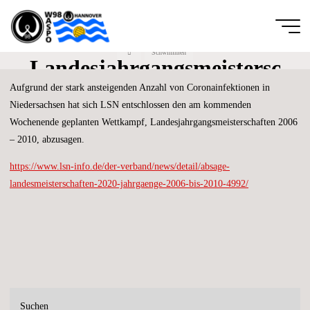
Zum
Inhalt
Absage
springen
Start
Schwimmen
Wassersportfreunde
Landesjahrgangsmeistersc
von 1889
Aufgrund der stark ansteigenden Anzahl von Coronainfektionen in
haften 2020
Hannover e.V.
Niedersachsen hat sich LSN entschlossen den am kommenden
DIE
Wochenende geplanten Wettkampf, Landesjahrgangsmeisterschaften 2006
GANZE
BREITE
– 2010, abzusagen.
DES
SCHWIMM-
UND
WASSERBALLSPORTS
https://www.lsn-info.de/der-verband/news/detail/absage-
landesmeisterschaften-2020-jahrgaenge-2006-bis-2010-4992/
Suchen