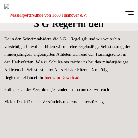
Zum
Inhalt
springen
3 G Regel in den
Start
Allgemein
Wassersportfreu
Schwimmbädern
von 1889
Da in den Schwimmbädern die 3 G – Regel gilt und wir weiterhin
Hannover e.V.
vorsichtig sein wollen, bitten wir um eine regelmäßige Selbsttestung der
DIE
minderjährigen, ungeimpften Athleten während der Trainingszeiten in
GANZE
BREITE
den Herbstferien. Wie zu Schulzeiten reicht uns bei den minderjährigen
DES
SCHWIMM-
UND
Athleten ein Selbsttest unter Aufsicht der Eltern. Den nötigen
WASSERBALLSPORTS
Begleitzettel findet ihr
hier zum Download.
Sollten sich die Verordnungen ändern, informieren wir euch.
Vielen Dank für euer Verständnis und eure Unterstützung