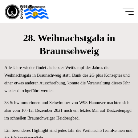
Zum
Inhalt
springen
Wassersportfreunde
28. Weihnachstgala in
von 1889
Hannover e.V.
Braunschweig
Start
Schwimmen
DIE
GANZE
BREITE
DES
SCHWIMM-
Alle Jahre wieder findet als letzter Wettkampf des Jahres die
UND
WASSERBALLSPORTS
Weihnachtsgala in Braunschweig statt. Dank des 2G plus Konzeptes und
einer etwas anderen Ausschreibung, konnte die Veranstaltung dieses Jahr
wieder durchgeführt werden.
38 Schwimmerinnen und Schwimmer von W98 Hannover machten sich
also vom 10.-12. Dezember 2021 noch ein letztes Mal auf Bestzeitenjagd
im schnellen Braunschweiger Heidbergbad.
Ein besonderes Highlight sind jedes Jahr die WeihnachtsTeamRennen und