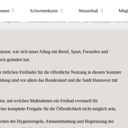
ison zu Corona 
mmen
Schwimmkurse
Wasserball
Mitg
art
Allgemein
Freibadsaison zu Corona – Zeiten – Ein Positionspapier vom Prä
ortfreunde
ionspapier vom
 Hannover
üssen, wie sich unser Alltag mit Beruf, Sport, Freunden und
ch geändert hat.
der örtlichen Freibäder für die öffentliche Nutzung in diesem Sommer
PORTS
heidung sind vor allem das Bundesland und die Satdt Hannover mit
fen, mit welchen Maßnahmen ein Freibad eventuell für
eine komplette Freigabe für die Öffentlichkeit nicht möglich sein.
keiten der Hygieneregeln, Abstandshaltung und Begrenzung der