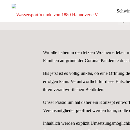
Zum
Freibadsa
Schwi
Inhalt
springen
St
Wassersp
Ein Posit
von 1889
e.V.
Wir alle haben in den letzten Wochen erleben m
DIE
GANZE
Familien aufgrund der Corona–Pandemie drastis
BREITE
DES
SCHWIMM-
UND
Bis jetzt ist es völlig unklar, ob eine Öffnung 
WASSERBALLS
erfolgen kann. Verantwortlich für diese Entsc
ihren verantwortlichen Behörden.
Unser Präsidium hat daher ein Konzept entwor
Vereinsmitglieder geöffnet werden kann, sollte 
Inhaltlich werden explizit Umsetzungsmöglich